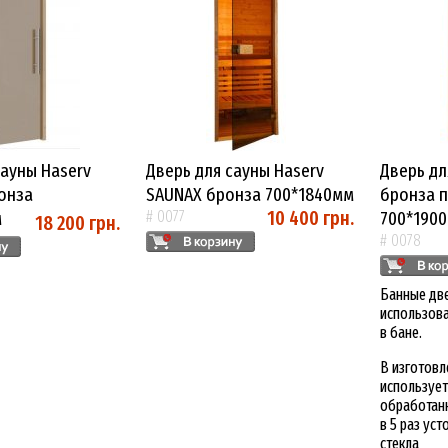
Сауны Haserv
Дверь для сауны Haserv
Дверь дл
онза
SAUNAX бронза 700*1840мм
бронза 
10 400 грн.
м
# 0077
700*190
18 200 грн.
# 0078
Банные дв
использова
в бане.
В изготовл
использует
обработанн
в 5 раз ус
стекла