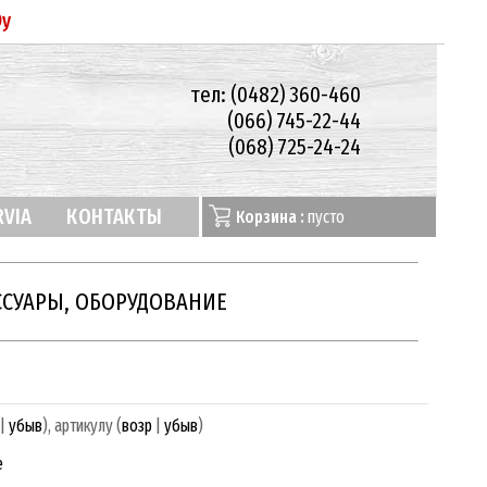
Oy
тел: (0482) 360-460
(066) 745-22-44
(068) 725-24-24
RVIA
КОНТАКТЫ
Корзина :
пусто
ССУАРЫ, ОБОРУДОВАНИЕ
 |
убыв
), артикулу (
возр
|
убыв
)
е