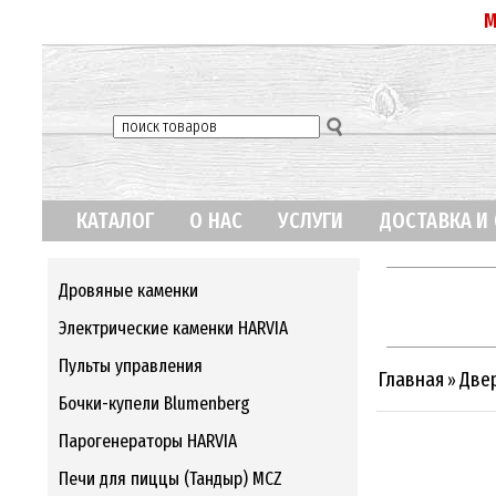
М
КАТАЛОГ
О НАС
УСЛУГИ
ДОСТАВКА И
Дровяные каменки
Электрические каменки HARVIA
Пульты управления
Главная
Двер
»
Бочки-купели Blumenberg
Парогенераторы HARVIA
Печи для пиццы (Тандыр) MCZ