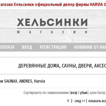
агазин Хельсинки официальный дилер фирмы HARVIA 
МАГАЗИН
 ОПЛАТА
ВХОД
РЕГИСТРАЦИЯ
НОВИНКИ ОТ HA
ДЕРЕВЯННЫЕ ДОМА, САУНЫ, ДВЕРИ, АКСЕ
и SAUNAX, ANDRES, Harvia
Сортировать по: наименованию (
возр
|
убыв
), цене (возр
1
2
след >>
|
показать вс