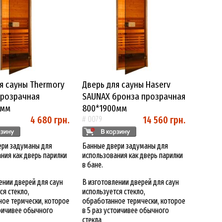
я сауны Thermory
Дверь для сауны Haserv
прозрачная
SAUNAX бронза прозрачная
0мм
800*1900мм
4 680 грн.
14 560 грн.
# 0079
ери задуманы для
Банные двери задуманы для
ния как дверь парилки
использования как дверь парилки
в бане.
ении дверей для саун
В изготовлении дверей для саун
ся стекло,
используется стекло,
ое термчески, которое
обработанное термчески, которое
тоичивее обычного
в 5 раз устоичивее обычного
стекла