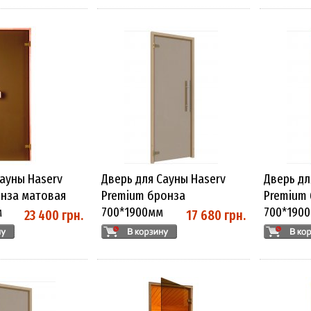
сауны Haserv
Дверь для Сауны Haserv
Дверь дл
нза матовая
Premium бронза
Premium
м
700*1900мм
700*190
23 400 грн.
17 680 грн.