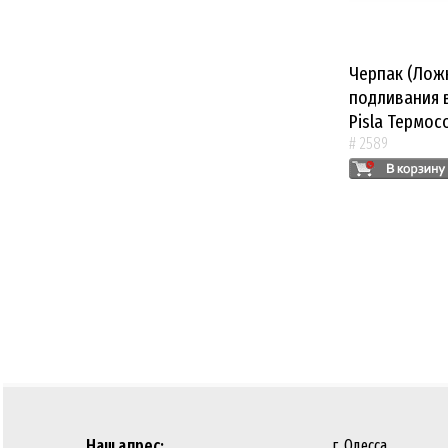
Черпак (Ложк
подливания 
Pisla Термос
# 2589
Наш адрес:
г. Одесса