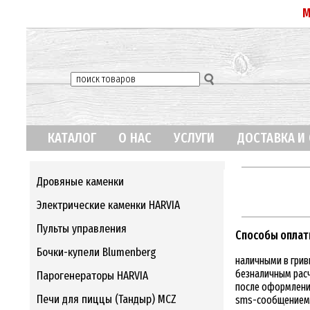
М
КАТАЛОГ
О НАС
УСЛУГИ
ДОСТАВКА И
Дровяные каменки
Электрические каменки HARVIA
Пульты управления
Способы оплат
Бочки-купели Blumenberg
наличными в грив
безналичным расч
Парогенераторы HARVIA
после оформления
Печи для пиццы (Тандыр) MCZ
sms-сообщением 