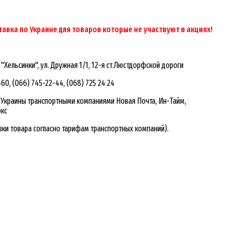
авка по Украине для товаров которые не участвуют в акциях!
н "Хельсинки", ул. Дружная 1/1, 12-я ст.Люстдорфской дороги
460, (066) 745-22-44, (068) 725 24 24
а Украины транспортными компаниями Новая Почта, Ин-Тайм,
юкс
вки товара согласно тарифам транспортных компаний).