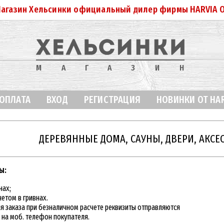
агазин Хельсинки официальный дилер фирмы HARVIA 
МАГАЗИН
 ОПЛАТА
ВХОД
РЕГИСТРАЦИЯ
НОВИНКИ ОТ HA
ДЕРЕВЯННЫЕ ДОМА, САУНЫ, ДВЕРИ, АКСЕ
ы:
нах;
етом в гривнах.
 заказа при безналичном расчете реквизиты отправляются
на моб. телефон покупателя.