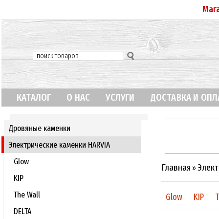
Маг
КАТАЛОГ
О НАС
УСЛУГИ
ДОСТАВКА И ОПЛ
Дровяные каменки
Электрические каменки HARVIA
Glow
Главная
Элект
»
KIP
The Wall
Glow
KIP
T
DELTA