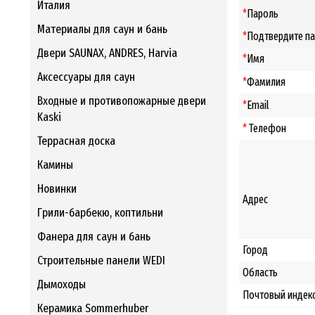
Италия
*
Пароль
Материалы для саун и бань
*
Подтвердите п
Двери SAUNAX, ANDRES, Harvia
*
Имя
Аксессуары для саун
*
Фамилия
Входные и противопожарные двери
*
Email
Kaski
*
Телефон
Террасная доска
Камины
Новинки
Адрес
Грили-барбекю, коптильни
Фанера для саун и бань
Город
Строительные панели WEDI
Область
Дымоходы
Почтовый индек
Керамика Sommerhuber