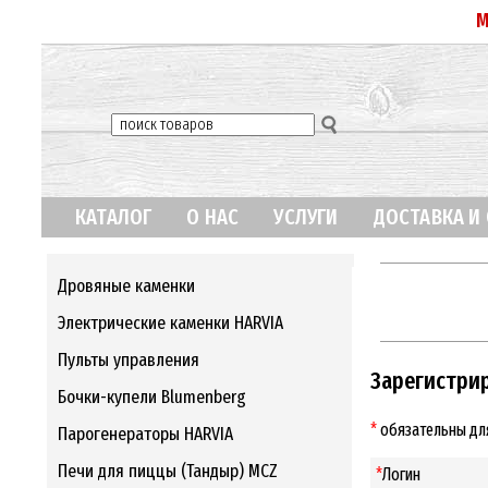
М
КАТАЛОГ
О НАС
УСЛУГИ
ДОСТАВКА И
Дровяные каменки
Электрические каменки HARVIA
Пульты управления
Зарегистри
Бочки-купели Blumenberg
*
обязательны дл
Парогенераторы HARVIA
Печи для пиццы (Тандыр) MCZ
*
Логин