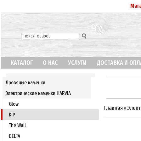
Маг
КАТАЛОГ
О НАС
УСЛУГИ
ДОСТАВКА И ОПЛ
Дровяные каменки
Электрические каменки HARVIA
Glow
Главная
Элект
»
KIP
The Wall
DELTA